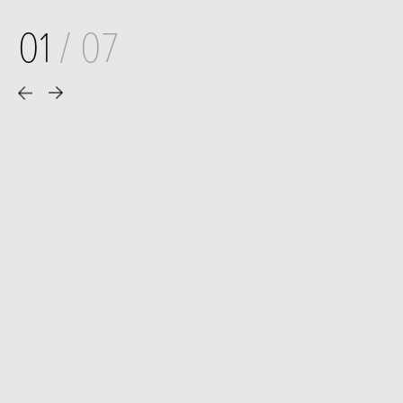
01
/
07
CARSTEN LARUSCH ARCHITEKTUR © 2026
IMPRESSUM
DATENSCHUTZ
KONTAKT