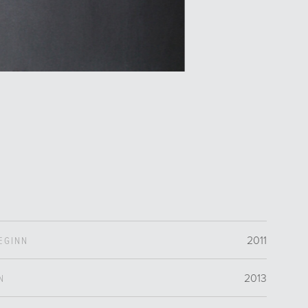
2011
EGINN
2013
N