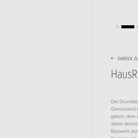
ZURÜCK Z
HausR
Die Grundstü
Grenzwand d
geben dem n
Seine dennoc
Bauwerk dur